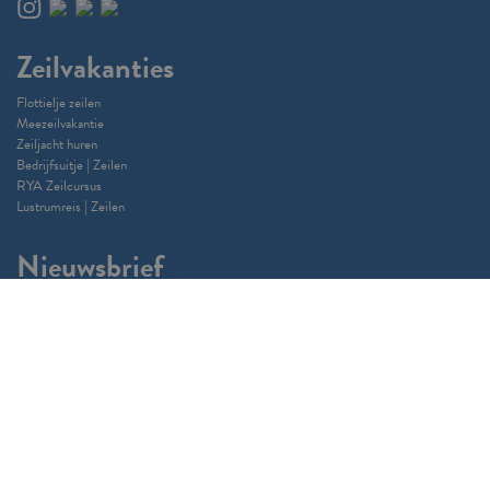
Zeilvakanties
Flottielje zeilen
Meezeilvakantie
Zeiljacht huren
Bedrijfsuitje | Zeilen
RYA Zeilcursus
Lustrumreis | Zeilen
Nieuwsbrief