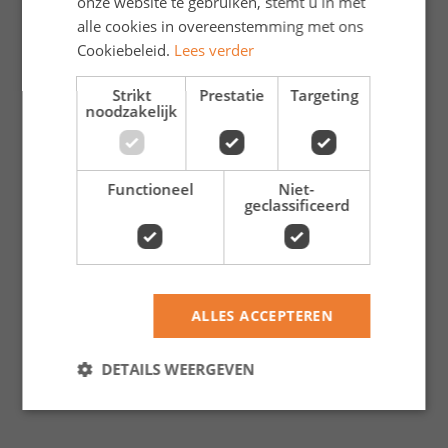
onze website te gebruiken, stemt u in met
herinneringen.
alle cookies in overeenstemming met ons
Cookiebeleid.
Lees verder
Strikt
Prestatie
Targeting
Ik spring aan boord!
noodzakelijk
Functioneel
Niet-
geclassificeerd
ALLES ACCEPTEREN
DETAILS WEERGEVEN