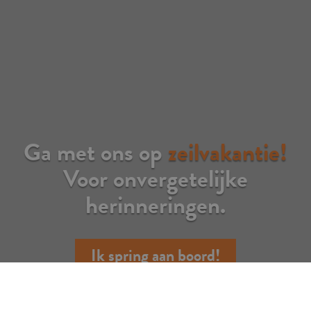
Ga met ons op
zeilvakantie!
Voor onvergetelijke
herinneringen.
Ik spring aan boord!