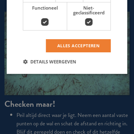
Functioneel
Niet-
geclassificeerd
ALLES ACCEPTEREN
DETAILS WEERGEVEN
Checken maar!
Peil altijd direct waar je ligt. Neem een aantal vaste
punten op de wal en schat de afstand en richting in.
Blijf dit geregeld doen en check of dit hetzelfde