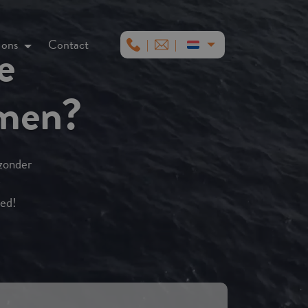
e
 ons
Contact
|
|
omen?
 zonder
oed!