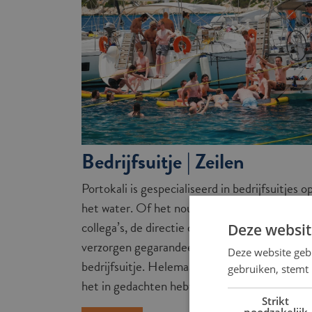
Bedrijfsuitje | Zeilen
Portokali is gespecialiseerd in bedrijfsuitjes o
het water. Of het nou voor een klein groepje
collega’s, de directie of het hele bedrijf is: we
Deze websit
verzorgen gegarandeerd een onvergetelijk
Deze website geb
bedrijfsuitje. Helemaal op maat, precies zoals j
gebruiken, stemt
het in gedachten hebt!
Strikt
noodzakelijk