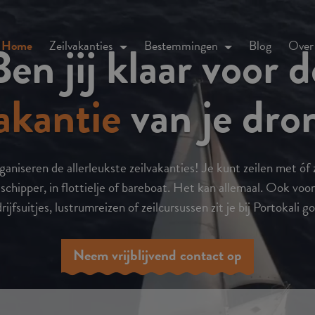
Ben jij klaar voor d
Home
Zeilvakanties
Bestemmingen
Blog
Over
vakantie
van je dr
ganiseren de allerleukste zeilvakanties! Je kunt zeilen met óf
schipper, in flottielje of bareboat. Het kan allemaal. Ook voor
rijfsuitjes, lustrumreizen of zeilcursussen zit je bij Portokali g
Neem vrijblijvend contact op