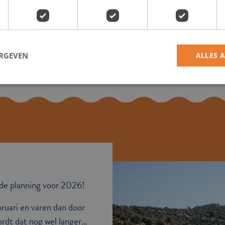
een cursus die aansluit bij jouw niveau.
Meer info
ERGEVEN
ALLES 
p de planning voor 2026!
ruari en varen dan door
rdt dat nog wel langer…