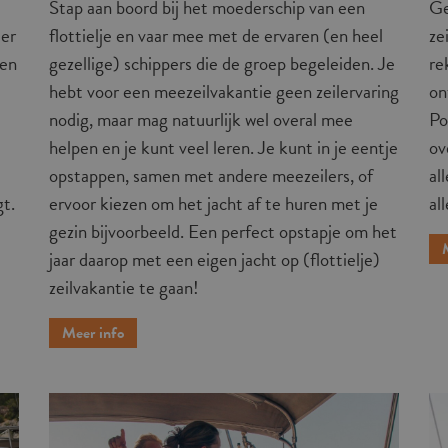
Stap aan boord bij het moederschip van een
Ge
der
flottielje en vaar mee met de ervaren (en heel
ze
gen
gezellige) schippers die de groep begeleiden. Je
re
hebt voor een meezeilvakantie geen zeilervaring
on
nodig, maar mag natuurlijk wel overal mee
Po
helpen en je kunt veel leren. Je kunt in je eentje
ov
opstappen, samen met andere meezeilers, of
al
gt.
ervoor kiezen om het jacht af te huren met je
al
gezin bijvoorbeeld. Een perfect opstapje om het
jaar daarop met een eigen jacht op (flottielje)
zeilvakantie te gaan!
Meer info