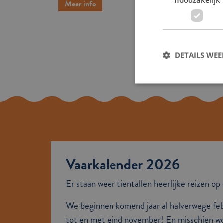
Meer info
DETAILS WE
Vaarkalender 2026
Er staan weer tientallen heerlijke reizen o
We beginnen komend jaar al halverwege feb
tot en met eind november! En misschien wo