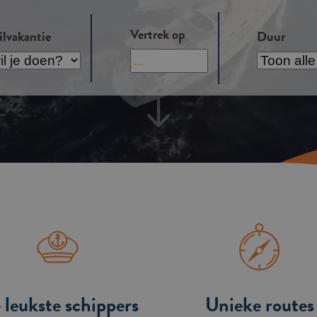
Vertrek op
ilvakantie
Duur
Vertrek
Duur
op
antie
 leukste schippers
Unieke routes