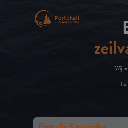
zeil
Wij or
bed
Flottielje & meezeilen