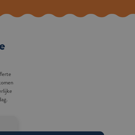
e
fferte
 komen
rlijke
dag.