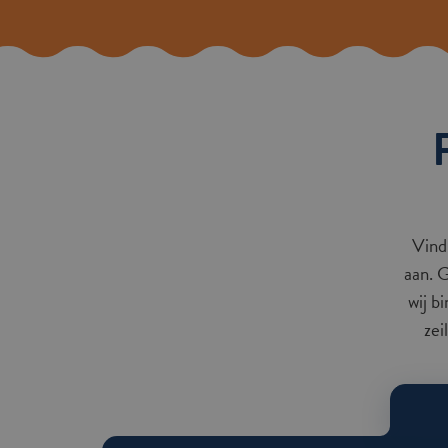
Vind 
aan. 
wij b
zei