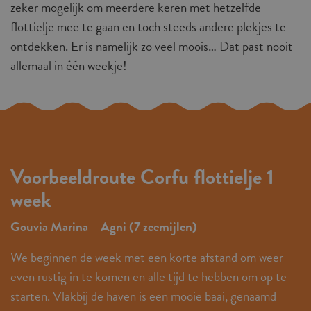
zeker mogelijk om meerdere keren met hetzelfde
flottielje mee te gaan en toch steeds andere plekjes te
ontdekken. Er is namelijk zo veel moois… Dat past nooit
allemaal in één weekje!
Voorbeeldroute Corfu flottielje 1
week
Gouvia Marina – Agni (7 zeemijlen)
We beginnen de week met een korte afstand om weer
even rustig in te komen en alle tijd te hebben om op te
starten. Vlakbij de haven is een mooie baai, genaamd