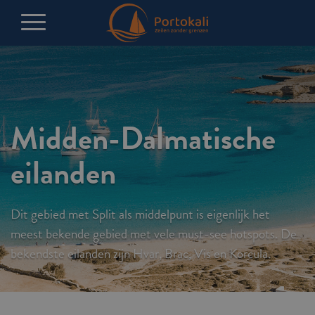
Midden-Dalmatische
eilanden
Dit gebied met Split als middelpunt is eigenlijk het
meest bekende gebied met vele must-see hotspots. De
bekendste eilanden zijn Hvar, Brac, Vis en Korcula.