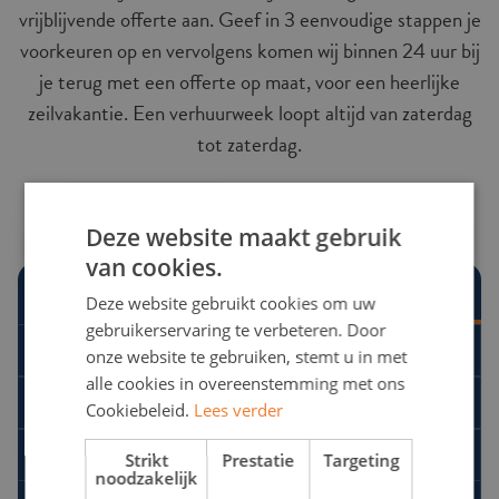
vrijblijvende offerte aan. Geef in 3 eenvoudige stappen je
voorkeuren op en vervolgens komen wij binnen 24 uur bij
je terug met een offerte op maat, voor een heerlijke
zeilvakantie. Een verhuurweek loopt altijd van zaterdag
tot zaterdag.
Offerte aanvragen
Op datum zoeken
Deze website maakt gebruik
van cookies.
Deze website gebruikt cookies om uw
STAP 1 - TYPE ZEILVAKANTIE
gebruikerservaring te verbeteren. Door
Flottielje zeilen
onze website te gebruiken, stemt u in met
alle cookies in overeenstemming met ons
Meezeilvakantie
Cookiebeleid.
Lees verder
Zeiljacht huren
Strikt
Prestatie
Targeting
noodzakelijk