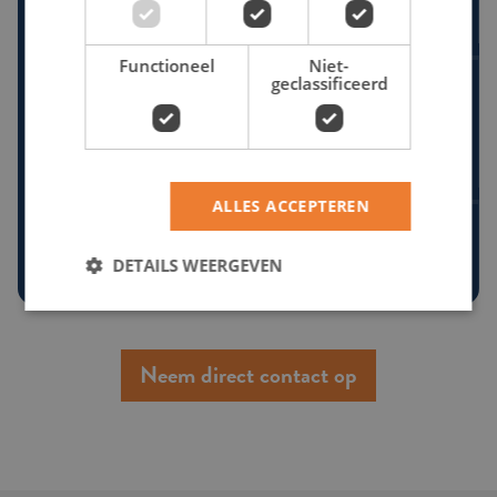
STAP 2 - BESTEMMING
Functioneel
Niet-
geclassificeerd
Kies een type zeilvakantie
STAP 3 - ROUTE
ALLES ACCEPTEREN
Kies een bestemming
DETAILS WEERGEVEN
Neem direct contact op