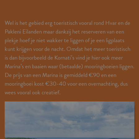
Wel is het gebied erg toeristisch vooral rond Hvar en de
Pakleni Eilanden maar dankzij het reserveren van een
plekje hoef je niet wakker te liggen of je een ligplaats
kunt krijgen voor de nacht. Omdat het meer toeristisch
is dan bijvoorbeeld de Kornati’s vind je hier ook meer
Marina’s en baaien waar (betaalde) mooringboeien liggen.
De prijs van een Marina is gemiddeld €90 en een
mooringboei kost €30-40 voor een overnachting, dus
wees vooral ook creatief.