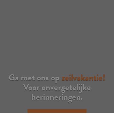
Ga met ons op
zeilvakantie!
Voor onvergetelijke
herinneringen.